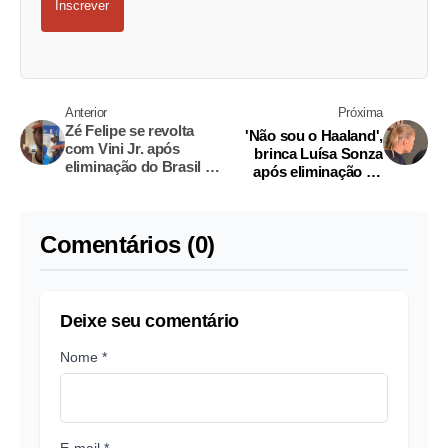
Inscrever
Anterior
Próxima
Zé Felipe se revolta
'Não sou o Haaland',
com Vini Jr. após
brinca Luísa Sonza
eliminação do Brasil e
após eliminação do
gera polêmica na web
Brasil
Comentários (0)
Deixe seu comentário
Nome *