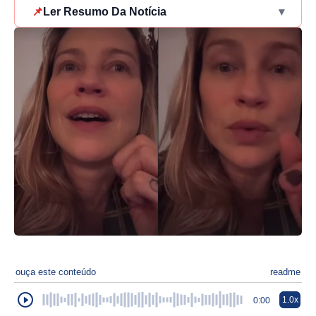
📌
Ler Resumo Da Notícia
▾
ouça este conteúdo
readme
1.0x
0:00