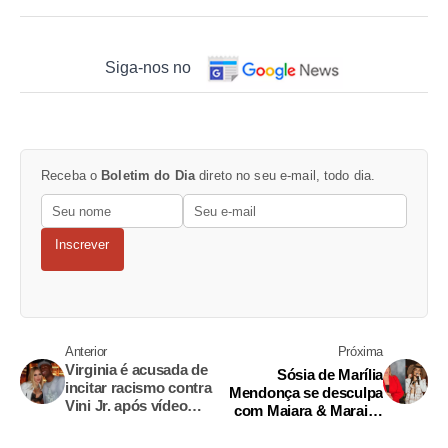
Siga-nos no
Receba o
Boletim do Dia
direto no seu e-mail, todo dia.
Inscrever
Anterior
Próxima
Virginia é acusada de
Sósia de Marília
incitar racismo contra
Mendonça se desculpa
Vini Jr. após vídeo
com Maiara & Maraisa
beijando macaco
após polêmica em
show