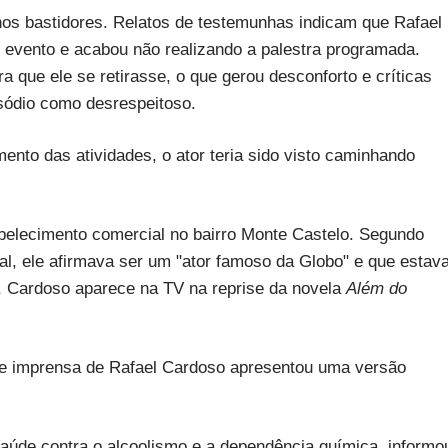
a nos bastidores. Relatos de testemunhas indicam que Rafael
o evento e acabou não realizando a palestra programada.
a que ele se retirasse, o que gerou desconforto e críticas
isódio como desrespeitoso.
nto das atividades, o ator teria sido visto caminhando
abelecimento comercial no bairro Monte Castelo. Segundo
cal, ele afirmava ser um "ator famoso da Globo" e que estav
 Cardoso aparece na TV na reprise da novela
Além do
 de imprensa de Rafael Cardoso apresentou uma versão
saúde contra o alcoolismo e a dependência química, informo