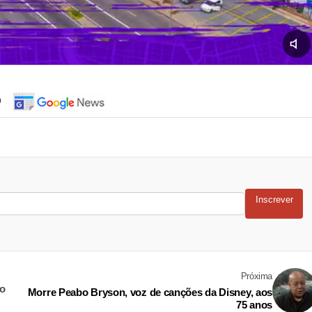
o
Inscrever
Próxima
do
Morre Peabo Bryson, voz de canções da Disney, aos
75 anos