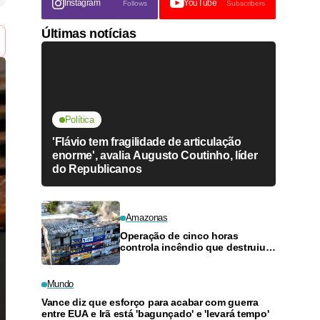
Instagram
YouTube
Follows
Subscribers
Últimas notícias
Política
'Flávio tem fragilidade de articulação
enorme', avalia Augusto Coutinho, líder
do Republicanos
Amazonas
Operação de cinco horas
controla incêndio que destruiu
loja de materiais de construção
em Manaus
Mundo
Vance diz que esforço para acabar com guerra
entre EUA e Irã está 'bagunçado' e 'levará tempo'