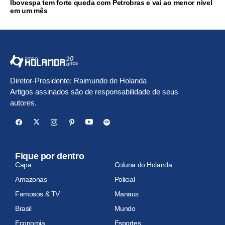
Ibovespa tem forte queda com Petrobras e vai ao menor nível
em um mês
Diretor-Presidente: Raimundo de Holanda
Artigos assinados são de responsabilidade de seus
autores.
Fique por dentro
Capa
Coluna do Holanda
Amazonas
Policial
Famosos & TV
Manaus
Brasil
Mundo
Economia
Esportes