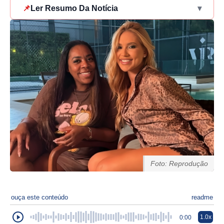
📌
Ler Resumo Da Notícia
▾
Foto: Reprodução
ouça este conteúdo
readme
1.0x
0:00