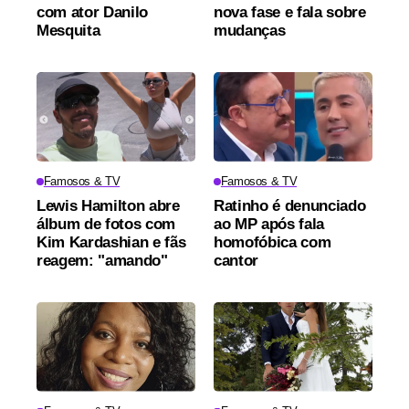
com ator Danilo
nova fase e fala sobre
Mesquita
mudanças
Famosos & TV
Famosos & TV
Lewis Hamilton abre
Ratinho é denunciado
álbum de fotos com
ao MP após fala
Kim Kardashian e fãs
homofóbica com
reagem: "amando"
cantor