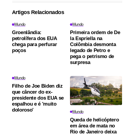
Artigos Relacionados
Mundo
Mundo
Groenlândia:
Primeira ordem de De
petrolífera dos EUA
la Espriella na
chega para perfurar
Colômbia desmonta
poços
legado de Petro e
pega o petrismo de
surpresa
Mundo
Filho de Joe Biden diz
que câncer do ex-
presidente dos EUA se
espalhou e é 'muito
doloroso'
Mundo
Queda de helicóptero
em área de mata no
Rio de Janeiro deixa