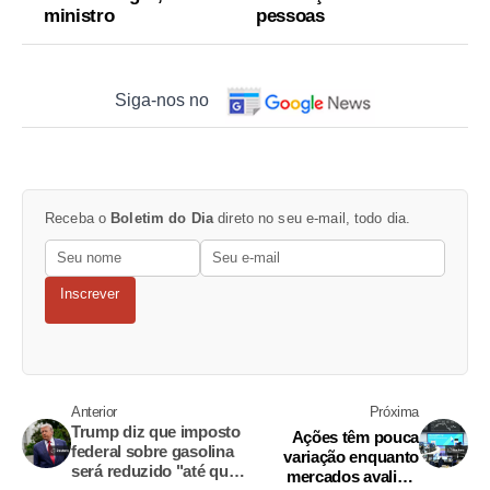
ministro
pessoas
Siga-nos no
Receba o
Boletim do Dia
direto no seu e-mail, todo dia.
Inscrever
Anterior
Próxima
Trump diz que imposto
Ações têm pouca
federal sobre gasolina
variação enquanto
será reduzido "até que
mercados avaliam