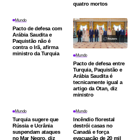
quatro mortos
Mundo
Pacto de defesa com
Arábia Saudita e
Paquistão não é
contra o Irã, afirma
ministro da Turquia
Mundo
Pacto de defesa entre
Turquia, Paquistão e
Arábia Saudita é
tecnicamente igual a
artigo da Otan, diz
ministro
Mundo
Mundo
Turquia sugere que
Incêndio florestal
Rússia e Ucrânia
destrói casas no
suspendam ataques
Canadá e força
no Mar Negro, diz
evacuação de 20 mil