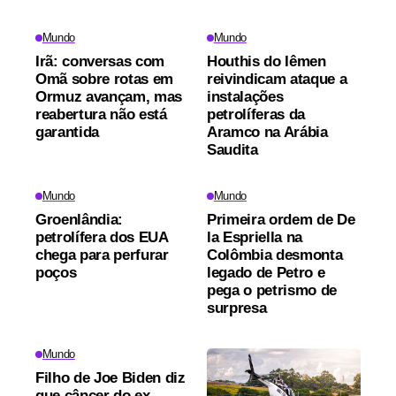
Mundo
Mundo
Irã: conversas com
Houthis do Iêmen
Omã sobre rotas em
reivindicam ataque a
Ormuz avançam, mas
instalações
reabertura não está
petrolíferas da
garantida
Aramco na Arábia
Saudita
Mundo
Mundo
Groenlândia:
Primeira ordem de De
petrolífera dos EUA
la Espriella na
chega para perfurar
Colômbia desmonta
poços
legado de Petro e
pega o petrismo de
surpresa
Mundo
Filho de Joe Biden diz
que câncer do ex-