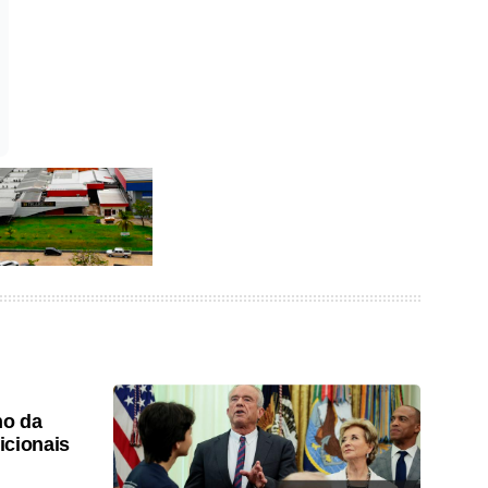
ho da
icionais