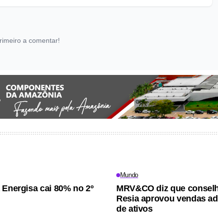
rimeiro a comentar!
Mundo
 Energisa cai 80% no 2º
MRV&CO diz que consel
Resia aprovou vendas ad
de ativos