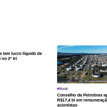
s tem lucro líquido de
 no 2° tri
Mundo
Conselho da Petrobras a
R$17,4 bi em remuneraçã
acionistas