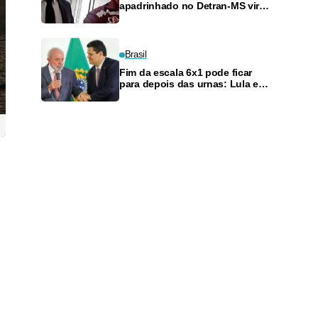
apadrinhado no Detran-MS vira
réu de novo — e é achado
fazendo frete
Brasil
Fim da escala 6x1 pode ficar
para depois das urnas: Lula e
Alcolumbre discutem adiamento