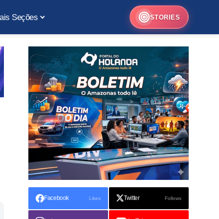
ais Seções
STORIES
Facebook
Twitter
Likes
Follows