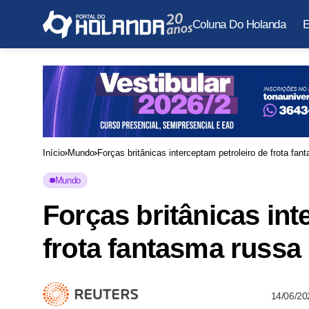
Coluna Do Holanda
E
Início
Mundo
Forças britânicas interceptam petroleiro de frota f
Mundo
Forças britânicas int
frota fantasma russa
14/06/20