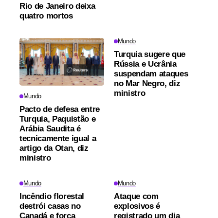
Rio de Janeiro deixa
quatro mortos
Mundo
Turquia sugere que
Rússia e Ucrânia
suspendam ataques
no Mar Negro, diz
ministro
Mundo
Pacto de defesa entre
Turquia, Paquistão e
Arábia Saudita é
tecnicamente igual a
artigo da Otan, diz
ministro
Mundo
Mundo
Incêndio florestal
Ataque com
destrói casas no
explosivos é
Canadá e força
registrado um dia