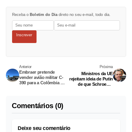
Receba o
Boletim do Dia
direto no seu e-mail, todo dia.
Inscrever
Anterior
Próxima
Embraer pretende
Ministros da UE
vender avião militar C-
rejeitam ideia de Putin
390 para a Colômbia e
de que Schroeder
o Chile, afirma CEO
desempenhe papel em
futuras negociações
sobre segurança
Comentários (0)
Deixe seu comentário