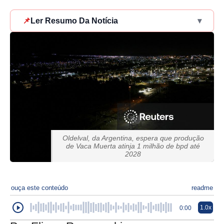
📌
Ler Resumo Da Notícia
▾
Oldelval, da Argentina, espera que produção
de Vaca Muerta atinja 1 milhão de bpd até
2028
ouça este conteúdo
readme
1.0x
0:00