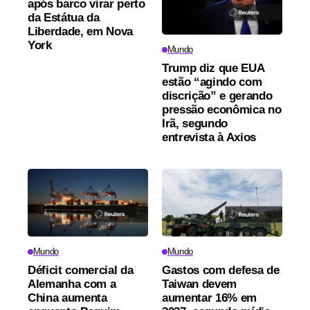
após barco virar perto
da Estátua da
Liberdade, em Nova
York
Mundo
Trump diz que EUA
estão “agindo com
discrição” e gerando
pressão econômica no
Irã, segundo
entrevista à Axios
Mundo
Mundo
Déficit comercial da
Gastos com defesa de
Alemanha com a
Taiwan devem
China aumenta
aumentar 16% em