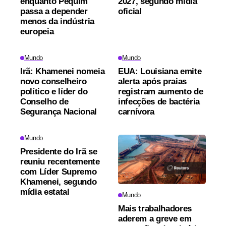
enquanto Pequim
2027, segundo mídia
passa a depender
oficial
menos da indústria
europeia
Mundo
Mundo
Irã: Khamenei nomeia
EUA: Louisiana emite
novo conselheiro
alerta após praias
político e líder do
registram aumento de
Conselho de
infecções de bactéria
Segurança Nacional
carnívora
Mundo
Presidente do Irã se
reuniu recentemente
com Líder Supremo
Khamenei, segundo
mídia estatal
Mundo
Mais trabalhadores
aderem a greve em