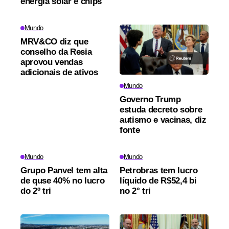
energia solar e chips
Mundo
MRV&CO diz que
conselho da Resia
aprovou vendas
adicionais de ativos
Mundo
Governo Trump
estuda decreto sobre
autismo e vacinas, diz
fonte
Mundo
Mundo
Grupo Panvel tem alta
Petrobras tem lucro
de quse 40% no lucro
líquido de R$52,4 bi
do 2º tri
no 2° tri