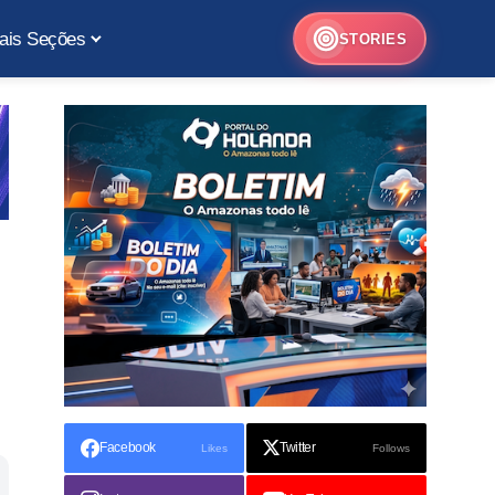
ais Seções
STORIES
Facebook
Twitter
Likes
Follows