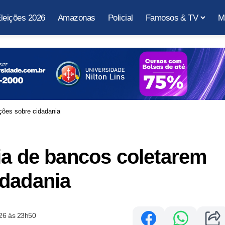
leições 2026
Amazonas
Policial
Famosos & TV
M
ções sobre cidadania
ia de bancos coletarem
idadania
26 às 23h50