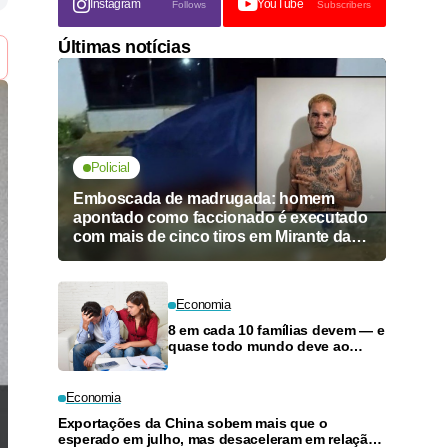
Instagram
YouTube
Follows
Subscribers
Últimas notícias
Policial
Emboscada de madrugada: homem
apontado como faccionado é executado
com mais de cinco tiros em Mirante da
Serra
Economia
8 em cada 10 famílias devem — e
quase todo mundo deve ao
cartão de crédito
Economia
Exportações da China sobem mais que o
esperado em julho, mas desaceleram em relação