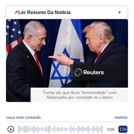
📌
Ler Resumo Da Notícia
▾
Trump diz que ficou "incomodado" com
Netanyahu por combate no Líbano
ouça este conteúdo
readme
1.0x
0:00