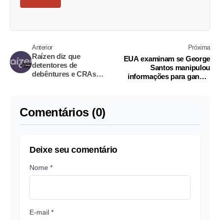
Anterior
Próxima
Raízen diz que
EUA examinam se George
detentores de
Santos manipulou
debêntures e CRAs
informações para ganhar
farão assembleia sobre
aposta no mercado de
plano de recuperação
previsões
extrajudicial
Comentários (0)
Deixe seu comentário
Nome *
E-mail *