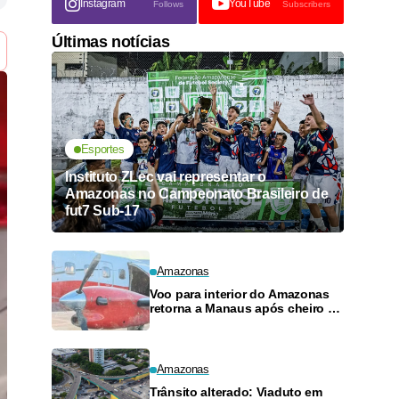
Instagram
YouTube
Follows
Subscribers
Últimas notícias
Esportes
Instituto ZLec vai representar o
Amazonas no Campeonato Brasileiro de
fut7 Sub-17
Amazonas
Voo para interior do Amazonas
retorna a Manaus após cheiro de
combustível e falhas
Amazonas
Trânsito alterado: Viaduto em