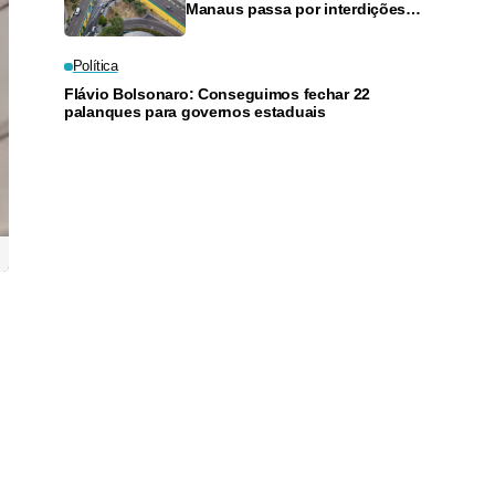
Manaus passa por interdições
neste domingo
Política
Flávio Bolsonaro: Conseguimos fechar 22
palanques para governos estaduais