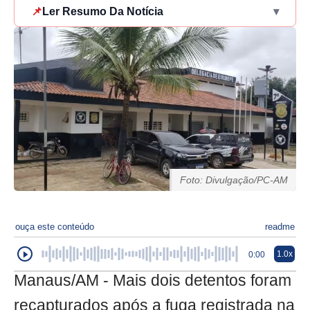
📌
Ler Resumo Da Notícia
▾
Foto: Divulgação/PC-AM
ouça este conteúdo
readme
1.0x
0:00
Manaus/AM - Mais dois detentos foram
recapturados após a fuga registrada na