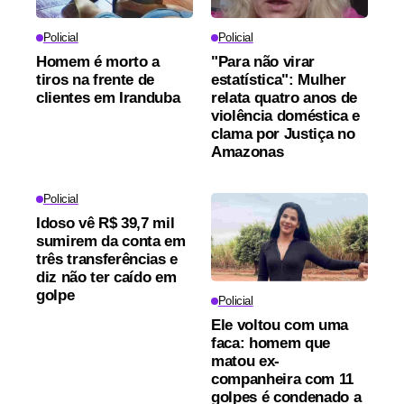
Policial
Policial
Homem é morto a
"Para não virar
tiros na frente de
estatística": Mulher
clientes em Iranduba
relata quatro anos de
violência doméstica e
clama por Justiça no
Amazonas
Policial
Idoso vê R$ 39,7 mil
sumirem da conta em
três transferências e
diz não ter caído em
golpe
Policial
Ele voltou com uma
faca: homem que
matou ex-
companheira com 11
golpes é condenado a