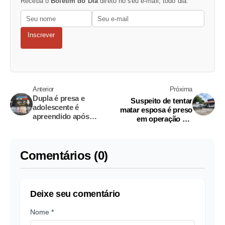
Receba o
Boletim do Dia
direto no seu e-mail, todo dia.
Inscrever
Anterior
Próxima
Dupla é presa e
Suspeito de tentar
adolescente é
matar esposa é preso
apreendido após
em operação em
esconder drogas em
Nhamundá
barraca de morador de
rua
Comentários (0)
Deixe seu comentário
Nome *