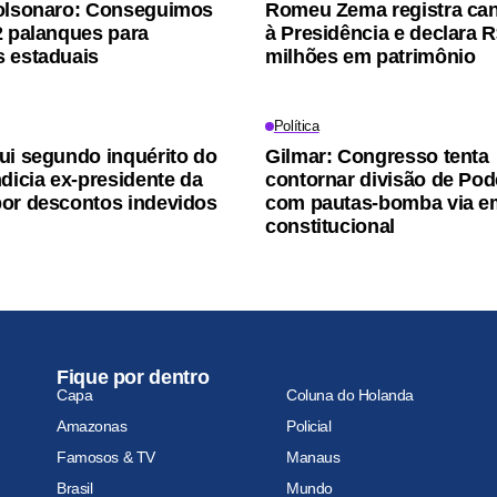
olsonaro: Conseguimos
Romeu Zema registra can
2 palanques para
à Presidência e declara R
 estaduais
milhões em patrimônio
Política
ui segundo inquérito do
Gilmar: Congresso tenta
ndicia ex-presidente da
contornar divisão de Pod
or descontos indevidos
com pautas-bomba via 
constitucional
Fique por dentro
Capa
Coluna do Holanda
Amazonas
Policial
Famosos & TV
Manaus
Brasil
Mundo