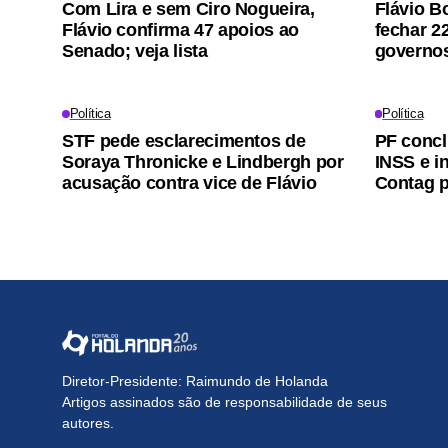
Com Lira e sem Ciro Nogueira,
Flávio B
Flávio confirma 47 apoios ao
fechar 2
Senado; veja lista
governos
Política
Política
STF pede esclarecimentos de
PF concl
Soraya Thronicke e Lindbergh por
INSS e i
acusação contra vice de Flávio
Contag p
Diretor-Presidente: Raimundo de Holanda
Artigos assinados são de responsabilidade de seus
autores.