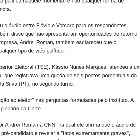
ião pública naquele momento, e não qualquer forma de
nota.
 o áudio entre Flávio e Vorcaro para os respondentes
ambém disse que não apresentaram oportunidades de retorno
 empresa, Andrei Roman, também esclareceu que o
lquer tipo de viés político.
uperior Eleitoral (TSE), Kássio Nunes Marques, atendeu a u
, que registrava uma queda de seis pontos porcentuais do
da Silva (PT), no segundo turno.
o ao eleitor" nas perguntas formuladas pelo instituto. A
plenário da Corte.
por Andrei Roman à CNN, na qual ele afirma que o áudio de
 pré-candidato e revelaria "fatos extremamente graves",