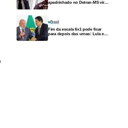
apadrinhado no Detran-MS vira
réu de novo — e é achado
fazendo frete
Brasil
Fim da escala 6x1 pode ficar
para depois das urnas: Lula e
Alcolumbre discutem adiamento
m