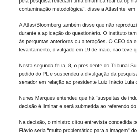
pela pesquisa refletiam uma dinâmica real da opin
contaminação metodológica", disse a AtlasIntel em 
A Atlas/Bloomberg também disse que não reproduziu
durante a aplicação do questionário. O instituto t
às perguntas anteriores ou alterações. O CEO da
levantamento, divulgado em 19 de maio, não teve qua
Nesta segunda-feira, 8, o presidente do Tribunal S
pedido do PL e suspendeu a divulgação da pesquisa
senador em relação ao presidente Luiz Inácio Lula 
Nunes Marques entendeu que há "suspeitas de induçã
decisão é liminar e será submetida ao referendo do 
Na decisão, o ministro citou entrevista concedida 
Flávio seria "muito problemático para a imagem" do