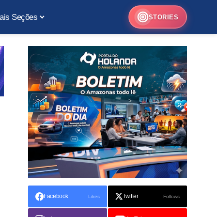
ais Seções
STORIES
Facebook
Twitter
Likes
Follows