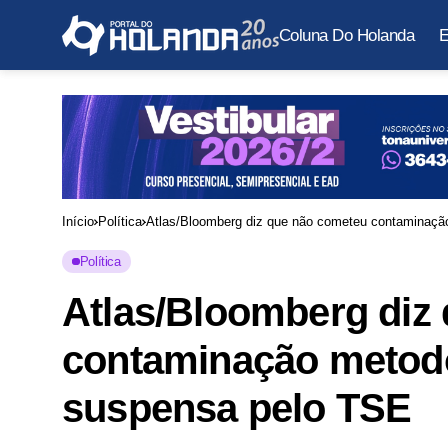
Coluna Do Holanda
E
Início
Política
Atlas/Bloomberg diz que não cometeu contaminaçã
Política
Atlas/Bloomberg diz
contaminação metodo
suspensa pelo TSE