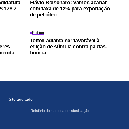
didatura
Flávio Bolsonaro: Vamos acabar
$ 178,7
com taxa de 12% para exportação
de petróleo
Política
Toffoli adianta ser favorável à
eres
edição de súmula contra pautas-
emenda
bomba
Site auditado
Relatório de auditoria em atualização