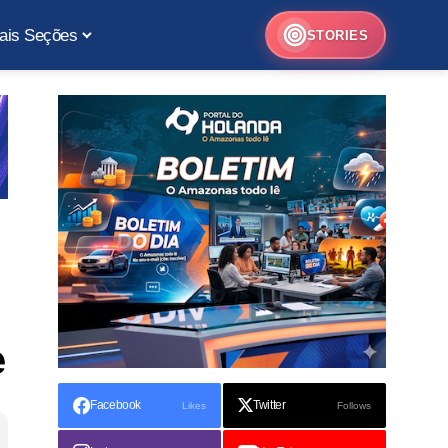
ais Seções
STORIES
e
Facebook
Twitter
Likes
Follows