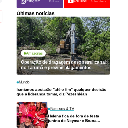
Instagram
YouTube
Follows
Subscribers
Últimas notícias
Amazonas
Operação de dragagem desobstrui canal
no Tarumã e previne alagamentos
Mundo
Iranianos apoiarão "até o fim" qualquer decisão
que a liderança tomar, diz Pezeshkian
Famosos & TV
Helena fica de fora de festa
junina de Neymar e Bruna
Biancardi