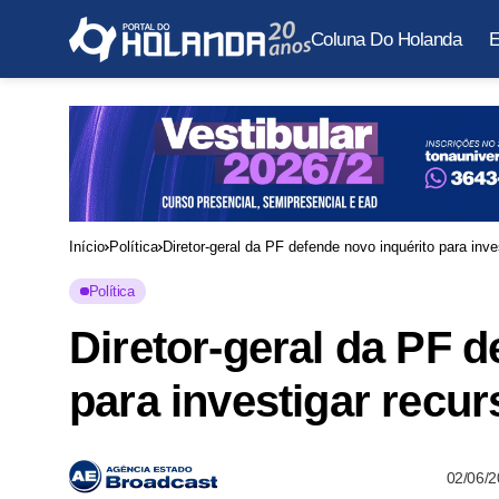
Coluna Do Holanda
E
Início
Política
Diretor-geral da PF defende novo inquérito para inve
Política
Diretor-geral da PF d
para investigar recur
02/06/