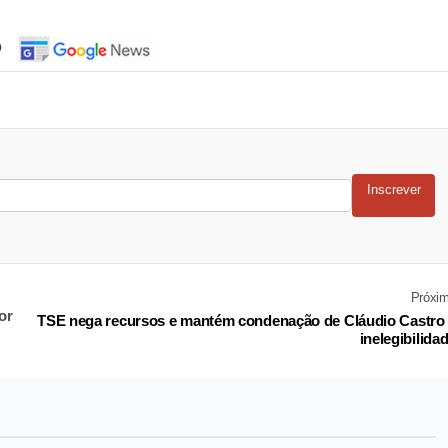
o
Inscrever
Próxi
or
TSE nega recursos e mantém condenação de Cláudio Castro
inelegibilida