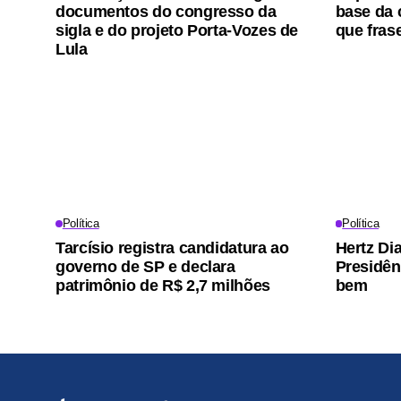
documentos do congresso da
base da 
sigla e do projeto Porta-Vozes de
que frase
Lula
Política
Política
Tarcísio registra candidatura ao
Hertz Dia
governo de SP e declara
Presidên
patrimônio de R$ 2,7 milhões
bem