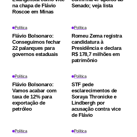
na chapa de Flávio
Senado; veja lista
Roscoe em Minas
Política
Política
Flávio Bolsonaro:
Romeu Zema registra
Conseguimos fechar
candidatura à
22 palanques para
Presidência e declara
governos estaduais
R$ 178,7 milhões em
patrimônio
Política
Política
Flávio Bolsonaro:
STF pede
Vamos acabar com
esclarecimentos de
taxa de 12% para
Soraya Thronicke e
exportação de
Lindbergh por
petróleo
acusação contra vice
de Flávio
Política
Política