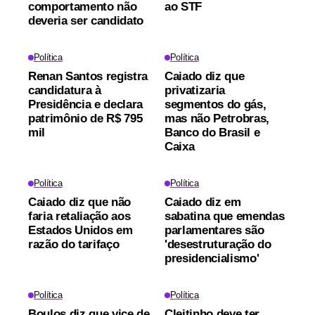
comportamento não
ao STF
deveria ser candidato
Política
Política
Renan Santos registra
Caiado diz que
candidatura à
privatizaria
Presidência e declara
segmentos do gás,
patrimônio de R$ 795
mas não Petrobras,
mil
Banco do Brasil e
Caixa
Política
Política
Caiado diz que não
Caiado diz em
faria retaliação aos
sabatina que emendas
Estados Unidos em
parlamentares são
razão do tarifaço
'desestruturação do
presidencialismo'
Política
Política
Boulos diz que vice de
Cleitinho deve ter