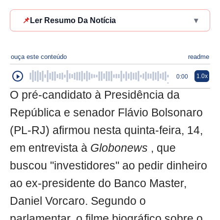
📌
Ler Resumo Da Notícia
▾
ouça este conteúdo
readme
1.0x
0:00
O pré-candidato à Presidência da
República e senador Flávio Bolsonaro
(PL-RJ) afirmou nesta quinta-feira, 14,
em entrevista à
Globonews
, que
buscou "investidores" ao pedir dinheiro
ao ex-presidente do Banco Master,
Daniel Vorcaro. Segundo o
parlamentar, o filme biográfico sobre o