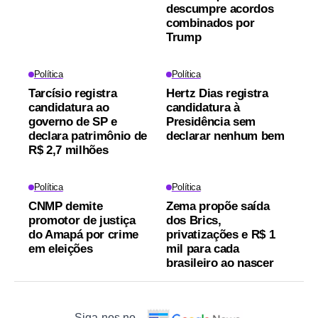
descumpre acordos
combinados por
Trump
Política
Política
Tarcísio registra
Hertz Dias registra
candidatura ao
candidatura à
governo de SP e
Presidência sem
declara patrimônio de
declarar nenhum bem
R$ 2,7 milhões
Política
Política
CNMP demite
Zema propõe saída
promotor de justiça
dos Brics,
do Amapá por crime
privatizações e R$ 1
em eleições
mil para cada
brasileiro ao nascer
Siga-nos no