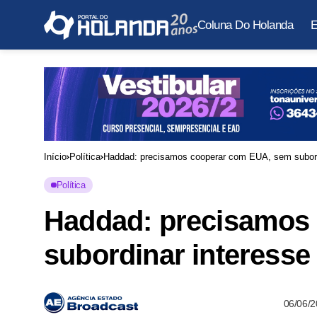
Coluna Do Holanda
E
Início
Política
Haddad: precisamos cooperar com EUA, sem subordin
Política
Haddad: precisamos
subordinar interesse 
06/06/