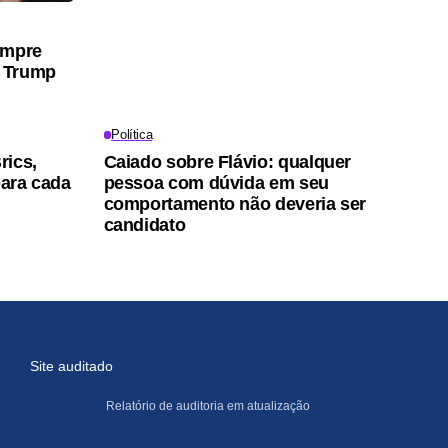
umpre
 Trump
Política
rics,
Caiado sobre Flávio: qualquer
para cada
pessoa com dúvida em seu
comportamento não deveria ser
candidato
Site auditado
Relatório de auditoria em atualização