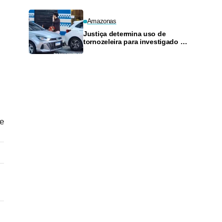
Amazonas
Justiça determina uso de
tornozeleira para investigado por
perseguir estudante em Manaus
 e