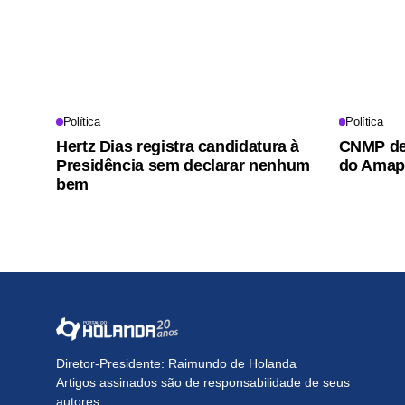
Política
Política
Hertz Dias registra candidatura à
CNMP dem
Presidência sem declarar nenhum
do Amapá
bem
Diretor-Presidente: Raimundo de Holanda
Artigos assinados são de responsabilidade de seus
autores.