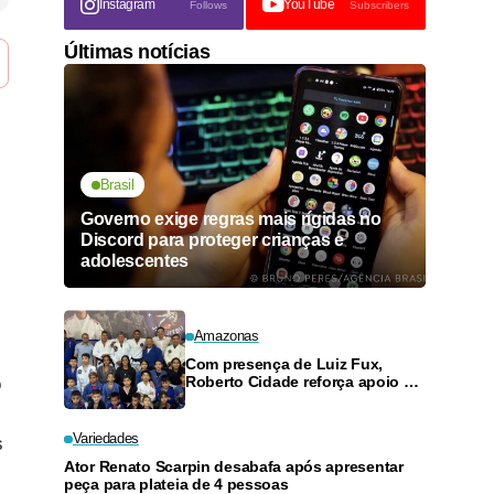
Instagram
YouTube
Follows
Subscribers
Últimas notícias
Brasil
Governo exige regras mais rígidas no
Discord para proteger crianças e
adolescentes
Amazonas
Com presença de Luiz Fux,
Roberto Cidade reforça apoio a
o
projeto social de jiu-jitsu no
Ouro Verde
Variedades
s
Ator Renato Scarpin desabafa após apresentar
peça para plateia de 4 pessoas