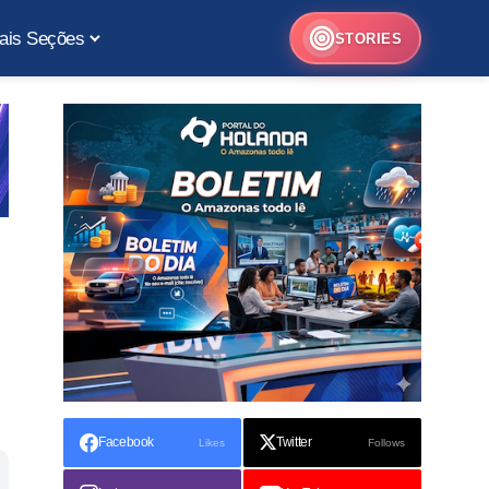
ais Seções
STORIES
Facebook
Twitter
Likes
Follows