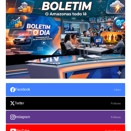
Facebook
Likes
Twitter
Follows
Instagram
Follows
YouTube
Subscribers