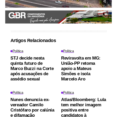
Artigos Relacionados
Política
Política
STJ decide nesta
Reviravolta em MG:
quinta futuro de
União-PP retoma
Marco Buzzi na Corte
apoio a Mateus
após acusações de
Simões e isola
assédio sexual
Marcelo Aro
Política
Política
Nunes denuncia ex-
Atlas/Bloomberg: Lula
vereador Camilo
tem melhor imagem
Cristófaro por calúnia
positiva entre
e difamação
candidatos à