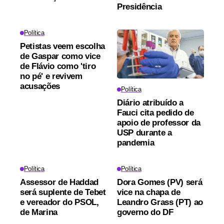
Presidência
Política
Petistas veem escolha
de Gaspar como vice
de Flávio como 'tiro
no pé' e revivem
acusações
Política
Diário atribuído a
Fauci cita pedido de
apoio de professor da
USP durante a
pandemia
Política
Política
Assessor de Haddad
Dora Gomes (PV) será
será suplente de Tebet
vice na chapa de
e vereador do PSOL,
Leandro Grass (PT) ao
de Marina
governo do DF