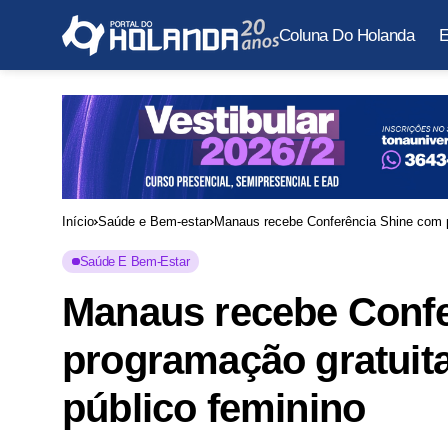
Coluna Do Holanda
E
Início
Saúde e Bem-estar
Manaus recebe Conferência Shine com p
Saúde E Bem-Estar
Manaus recebe Confe
programação gratuit
público feminino