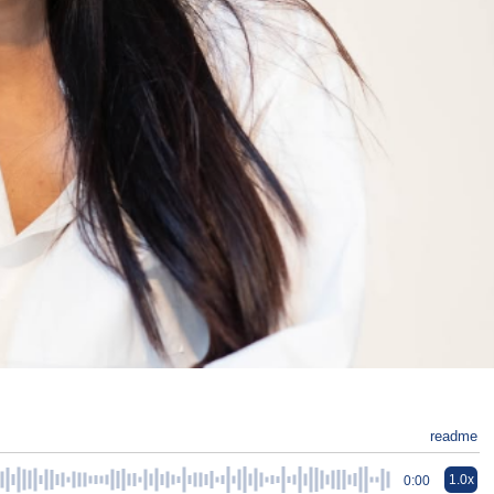
readme
1.0x
0:00