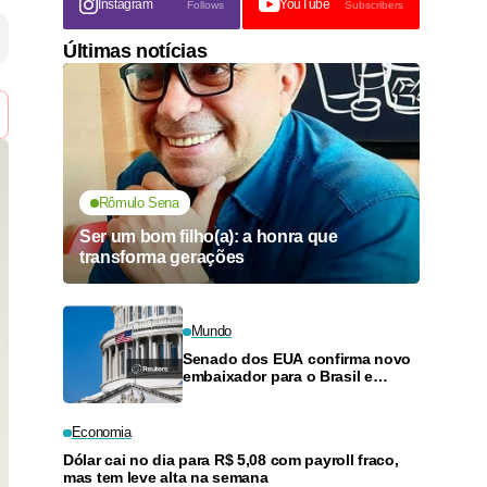
Instagram
YouTube
Follows
Subscribers
Últimas notícias
Rômulo Sena
Ser um bom filho(a): a honra que
transforma gerações
Mundo
Senado dos EUA confirma novo
embaixador para o Brasil e
outros indicados por Trump
Economia
Dólar cai no dia para R$ 5,08 com payroll fraco,
mas tem leve alta na semana