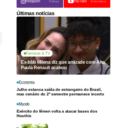
Instagram
YouTube
Follows
Subscribers
Últimas notícias
Famosos & TV
Ex-bbb Milena diz que amizade com Ana
Paula Renault acabou
Economia
Julho estanca saída de estrangeiro do Brasil,
mas cenário do 2º semestre permanece incerto
Mundo
Exército do Iêmen volta a atacar bases dos
Houthis