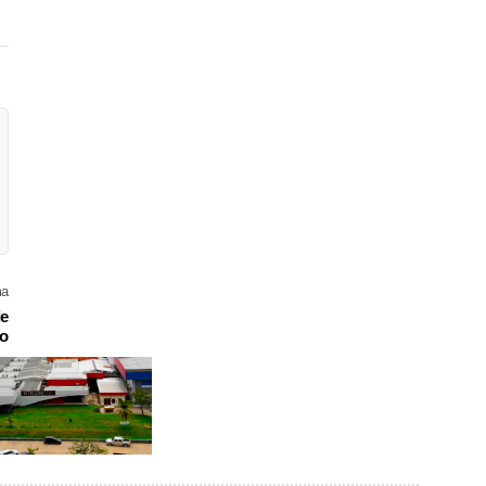
ma
de
to