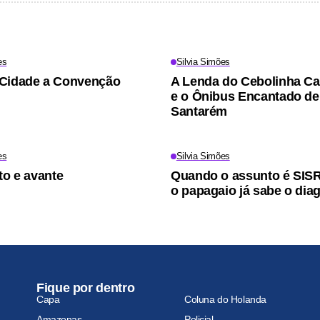
es
Silvia Simões
 Cidade a Convenção
A Lenda do Cebolinha Ca
e o Ônibus Encantado de
Santarém
es
Silvia Simões
to e avante
Quando o assunto é SISR
o papagaio já sabe o dia
Fique por dentro
Capa
Coluna do Holanda
Amazonas
Policial