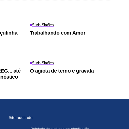
Silvia Simões
çulinha
Trabalhando com Amor
Silvia Simões
EG... até
O agiota de terno e gravata
gnóstico
Site auditado