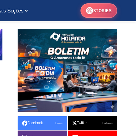
ais Seções
STORIES
Facebook
Twitter
Likes
Follows