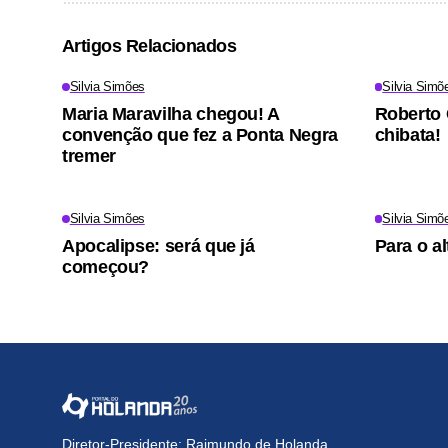
Artigos Relacionados
Silvia Simões
Silvia Simõ
Maria Maravilha chegou! A
Roberto
convenção que fez a Ponta Negra
chibata!
tremer
Silvia Simões
Silvia Simõ
Apocalipse: será que já
Para o al
começou?
Diretor-Presidente: Raimundo de Holanda