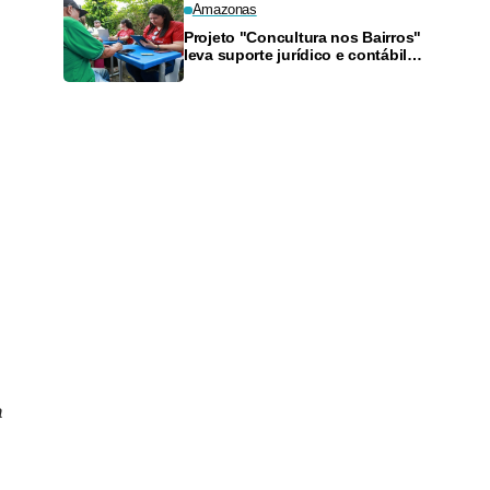
Amazonas
Projeto "Concultura nos Bairros"
leva suporte jurídico e contábil a
artistas da Zona Sul neste
sábado
a