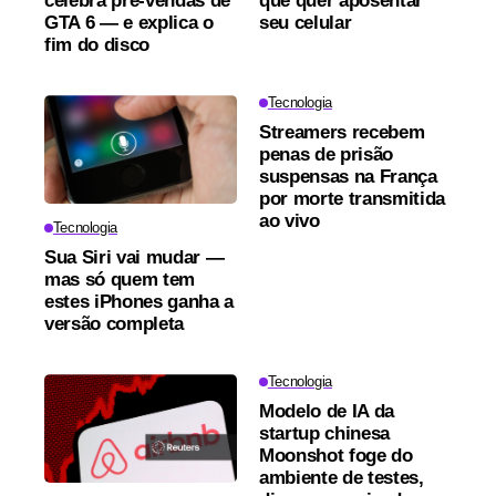
celebra pré-vendas de
que quer aposentar
GTA 6 — e explica o
seu celular
fim do disco
Tecnologia
Streamers recebem
penas de prisão
suspensas na França
por morte transmitida
ao vivo
Tecnologia
Sua Siri vai mudar —
mas só quem tem
estes iPhones ganha a
versão completa
Tecnologia
Modelo de IA da
startup chinesa
Moonshot foge do
ambiente de testes,