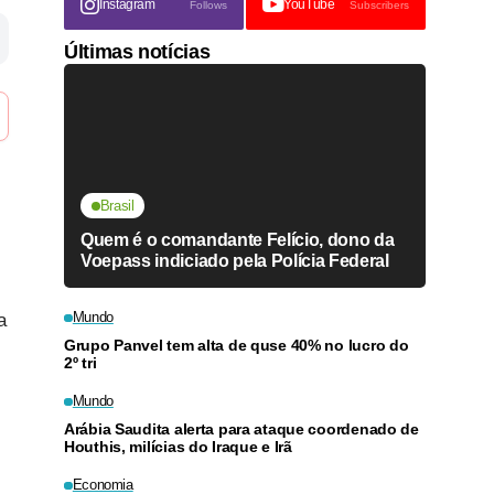
Instagram
YouTube
Follows
Subscribers
Últimas notícias
Brasil
Quem é o comandante Felício, dono da
Voepass indiciado pela Polícia Federal
Mundo
a
Grupo Panvel tem alta de quse 40% no lucro do
2º tri
Mundo
Arábia Saudita alerta para ataque coordenado de
Houthis, milícias do Iraque e Irã
Economia