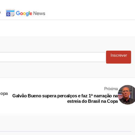
o
Inscrever
Próxima
Copa
Galvão Bueno supera percalços e faz 1ª narração na
estreia do Brasil na Copa