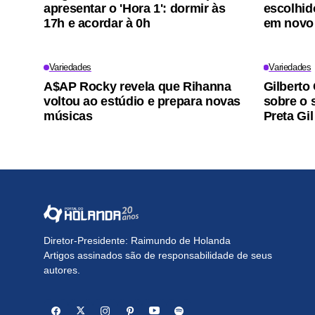
apresentar o 'Hora 1': dormir às
escolhid
17h e acordar à 0h
em novo 
Variedades
Variedades
A$AP Rocky revela que Rihanna
Gilberto 
voltou ao estúdio e prepara novas
sobre o 
músicas
Preta Gil
Diretor-Presidente: Raimundo de Holanda
Artigos assinados são de responsabilidade de seus
autores.