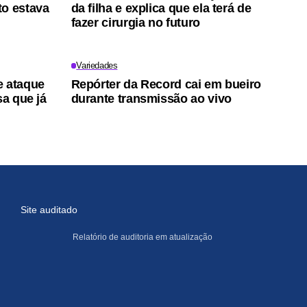
to estava
da filha e explica que ela terá de
fazer cirurgia no futuro
Variedades
e ataque
Repórter da Record cai em bueiro
sa que já
durante transmissão ao vivo
Site auditado
Relatório de auditoria em atualização