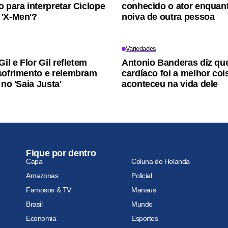
o para interpretar Ciclope
conhecido o ator enquan
'X-Men'?
noiva de outra pessoa
Variedades
Gil e Flor Gil refletem
Antonio Banderas diz qu
sofrimento e relembram
cardíaco foi a melhor coi
 no 'Saia Justa'
aconteceu na vida dele
Fique por dentro
Capa
Coluna do Holanda
Amazonas
Policial
Famosos & TV
Manaus
Brasil
Mundo
Economia
Esportes