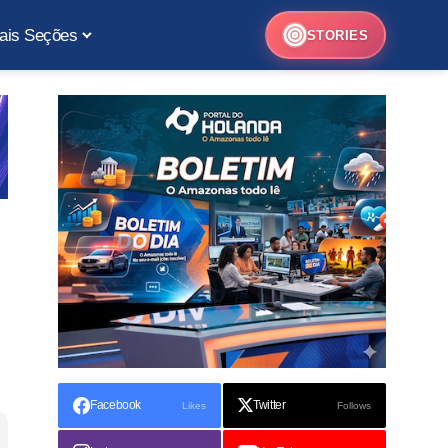
ais Seções
STORIES
Facebook
Twitter
Likes
Follows