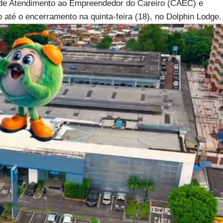
 de Atendimento ao Empreendedor do Careiro (CAEC) e
té o encerramento na quinta-feira (18), no Dolphin Lodge.