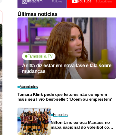
Instagram
YouTube
Follows
Subscribers
Últimas notícias
Famosos & TV
Anitta diz estar em nova fase e fala sobre
mudanças
Variedades
Tamara Klink pede que leitores não comprem
mais seu livro best-seller: 'Doem ou emprestem'
Esportes
Nilton Lins coloca Manaus no
mapa nacional do voleibol com a
realização da Etapa Norte da