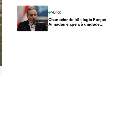
Superliga C
Mundo
Chanceler do Irã elogia Forças
Armadas e apela à unidade
muçulmana