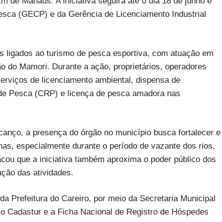
m de Manaus. A iniciativa seguirá até o dia 18 de junho e
esca (GECP) e da Gerência de Licenciamento Industrial
 ligados ao turismo de pesca esportiva, com atuação em
ão do Mamori. Durante a ação, proprietários, operadores
 serviços de licenciamento ambiental, dispensa de
o de Pesca (CRP) e licença de pesca amadora nas
canço, a presença do órgão no município busca fortalecer e
nas, especialmente durante o período de vazante dos rios,
cou que a iniciativa também aproxima o poder público dos
ação das atividades.
 Prefeitura do Careiro, por meio da Secretaria Municipal
 o Cadastur e a Ficha Nacional de Registro de Hóspedes