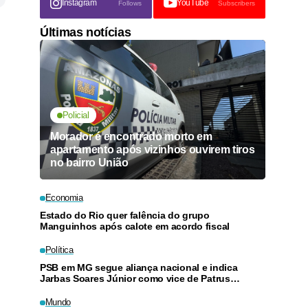
Instagram
YouTube
Follows
Subscribers
Últimas notícias
Policial
Morador é encontrado morto em
apartamento após vizinhos ouvirem tiros
no bairro União
Economia
Estado do Rio quer falência do grupo
Manguinhos após calote em acordo fiscal
Política
PSB em MG segue aliança nacional e indica
Jarbas Soares Júnior como vice de Patrus
Ananias
Mundo