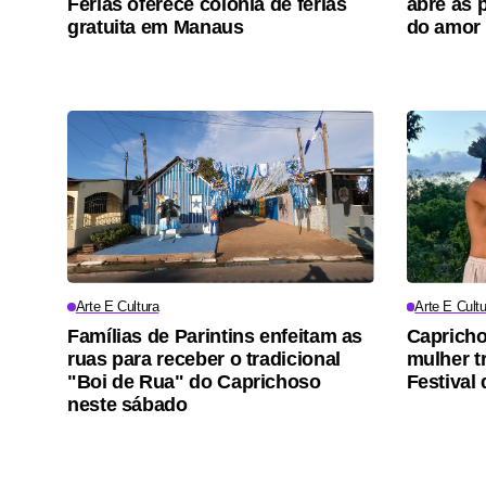
Férias oferece colônia de férias
abre as p
gratuita em Manaus
do amor 
Arte E Cultura
Arte E Cultu
Famílias de Parintins enfeitam as
Capricho
ruas para receber o tradicional
mulher t
"Boi de Rua" do Caprichoso
Festival 
neste sábado