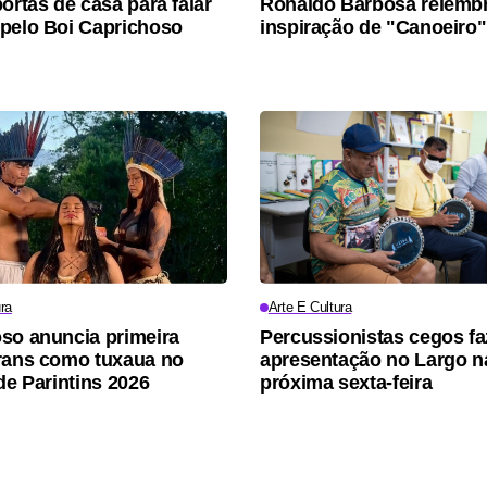
ortas de casa para falar
Ronaldo Barbosa relemb
pelo Boi Caprichoso
inspiração de "Canoeiro"
ra
Arte E Cultura
so anuncia primeira
Percussionistas cegos f
rans como tuxaua no
apresentação no Largo n
de Parintins 2026
próxima sexta-feira