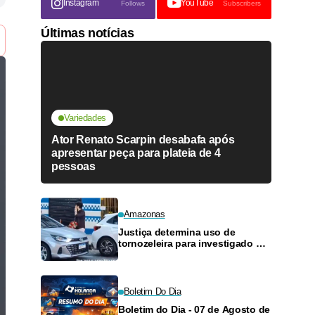
Instagram
YouTube
Follows
Subscribers
Últimas notícias
Variedades
Ator Renato Scarpin desabafa após
apresentar peça para plateia de 4
pessoas
Amazonas
Justiça determina uso de
tornozeleira para investigado por
perseguir estudante em Manaus
Boletim Do Dia
Boletim do Dia - 07 de Agosto de