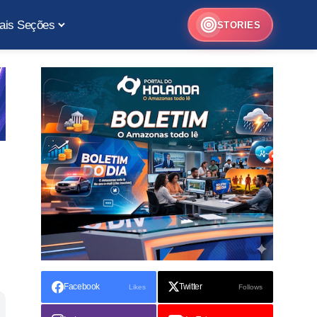
ais Seções
STORIES
Facebook
Twitter
Likes
Follows