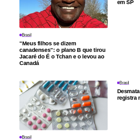
em SP
Brasil
"Meus filhos se dizem
canadenses": o plano B que tirou
Jacaré do É o Tchan e o levou ao
Canadá
Brasil
Desmata
registra
Brasil