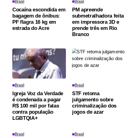
Brasil
Brasil
Cocaína escondida em
PM apreende
bagagem de ônibus:
submetralhadora feita
PF flagra 16 kg em
em impressora 3D e
estrada do Acre
prende três em Rio
Branco
Brasil
Brasil
Igreja Voz da Verdade
STF retoma
é condenada a pagar
julgamento sobre
R$ 100 mil por falas
criminalização dos
contra população
jogos de azar
LGBTQIA+
Brasil
Brasil