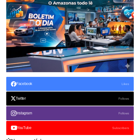
Facebook
Likes
Twitter
Follows
Instagram
Follows
YouTube
Subscribers