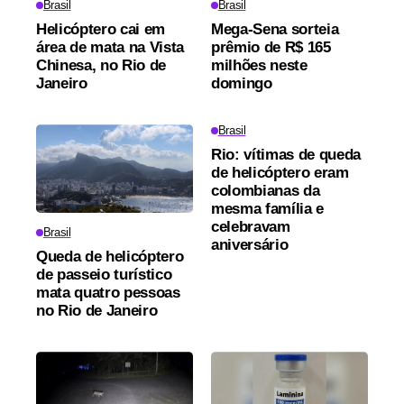
Brasil
Brasil
Helicóptero cai em
Mega-Sena sorteia
área de mata na Vista
prêmio de R$ 165
Chinesa, no Rio de
milhões neste
Janeiro
domingo
Brasil
Rio: vítimas de queda
de helicóptero eram
colombianas da
mesma família e
celebravam
Brasil
aniversário
Queda de helicóptero
de passeio turístico
mata quatro pessoas
no Rio de Janeiro