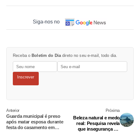
Siga-nos no
Receba o
Boletim do Dia
direto no seu e-mail, todo dia.
Inscrever
Anterior
Próxima
Guarda municipal é preso
Beleza natural e medo
após matar esposa durante
real: Pesquisa revela
festa do casamento em
que insegurança é a
Campinas
'marca' do Brasil para o