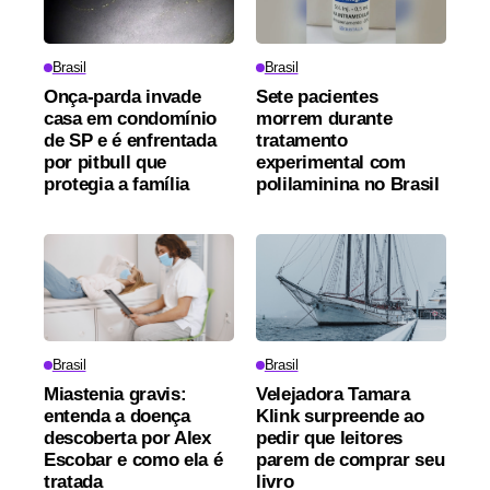
Brasil
Brasil
Onça-parda invade
Sete pacientes
casa em condomínio
morrem durante
de SP e é enfrentada
tratamento
por pitbull que
experimental com
protegia a família
polilaminina no Brasil
Brasil
Brasil
Miastenia gravis:
Velejadora Tamara
entenda a doença
Klink surpreende ao
descoberta por Alex
pedir que leitores
Escobar e como ela é
parem de comprar seu
tratada
livro