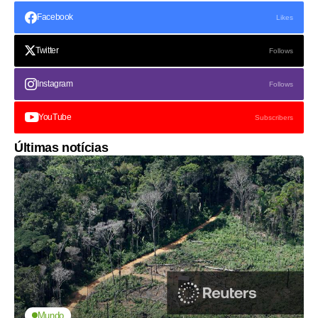
Facebook
Likes
Twitter
Follows
Instagram
Follows
YouTube
Subscribers
Últimas notícias
Mundo