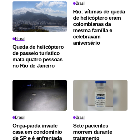
Brasil
Rio: vítimas de queda
de helicóptero eram
colombianas da
mesma família e
celebravam
Brasil
aniversário
Queda de helicóptero
de passeio turístico
mata quatro pessoas
no Rio de Janeiro
Brasil
Brasil
Onça-parda invade
Sete pacientes
casa em condomínio
morrem durante
de SP e é enfrentada
tratamento