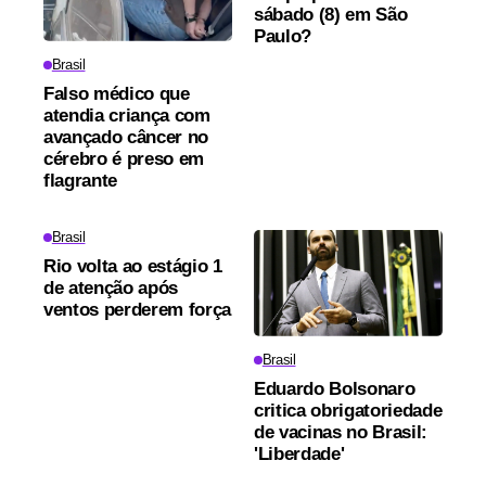
sábado (8) em São
Paulo?
Brasil
Falso médico que
atendia criança com
avançado câncer no
cérebro é preso em
flagrante
Brasil
Rio volta ao estágio 1
de atenção após
ventos perderem força
Brasil
Eduardo Bolsonaro
critica obrigatoriedade
de vacinas no Brasil:
'Liberdade'