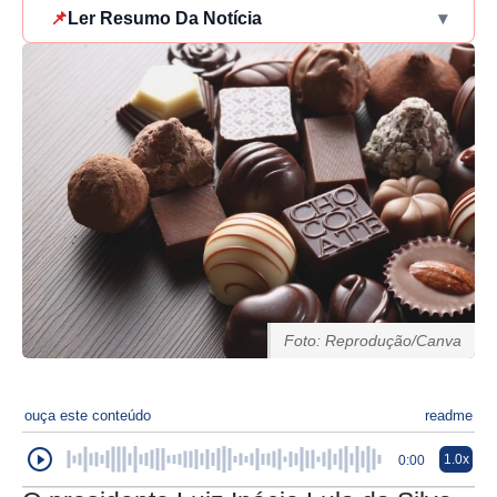
📌
Ler Resumo Da Notícia
▾
Foto: Reprodução/Canva
ouça este conteúdo
readme
1.0x
0:00