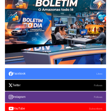
Facebook
Likes
Twitter
Follows
Instagram
Follows
YouTube
Subscribers