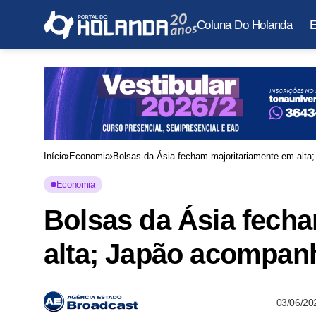
Coluna Do Holanda
E
Início
Economia
Bolsas da Ásia fecham majoritariamente em alt
Economia
Bolsas da Ásia fech
alta; Japão acompan
03/06/20