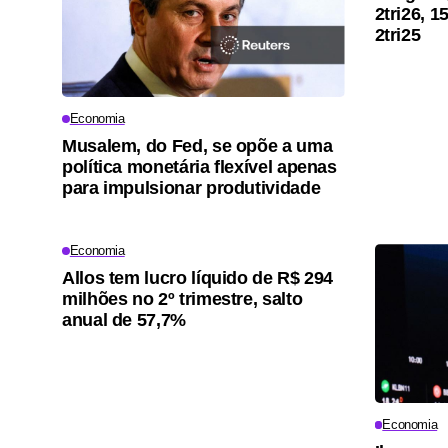
2tri26, 
2tri25
Economia
Musalem, do Fed, se opõe a uma
política monetária flexível apenas
para impulsionar produtividade
Economia
Allos tem lucro líquido de R$ 294
milhões no 2º trimestre, salto
anual de 57,7%
Economia