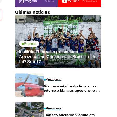
Instagram
YouTube
Follows
Subscribers
Últimas notícias
Esportes
Instituto ZLec vai representar o
Amazonas no Campeonato Brasileiro de
fut7 Sub-17
Amazonas
Voo para interior do Amazonas
retorna a Manaus após cheiro de
combustível e falhas
Amazonas
Trânsito alterado: Viaduto em