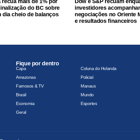
 recua mais de 1% por
Dow e S&P recuam enqu
 sinalização do BC sobre
investidores acompanh
m dia cheio de balanços
negociações no Oriente 
e resultados financeiros
Fique por dentro
Capa
Coluna do Holanda
Amazonas
Policial
Famosos & TV
Manaus
Brasil
Mundo
Economia
Esportes
Geral