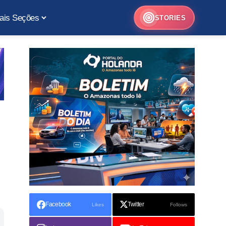
ais Seções
STORIES
Facebook
Twitter
Likes
Follows