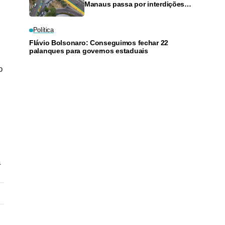
Manaus passa por interdições
neste domingo
Política
Flávio Bolsonaro: Conseguimos fechar 22
palanques para governos estaduais
o
a