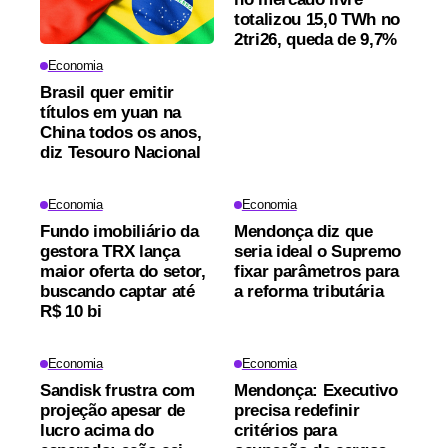
totalizou 15,0 TWh no
2tri26, queda de 9,7%
Economia
Brasil quer emitir
títulos em yuan na
China todos os anos,
diz Tesouro Nacional
Economia
Economia
Fundo imobiliário da
Mendonça diz que
gestora TRX lança
seria ideal o Supremo
maior oferta do setor,
fixar parâmetros para
buscando captar até
a reforma tributária
R$ 10 bi
Economia
Economia
Sandisk frustra com
Mendonça: Executivo
projeção apesar de
precisa redefinir
lucro acima do
critérios para