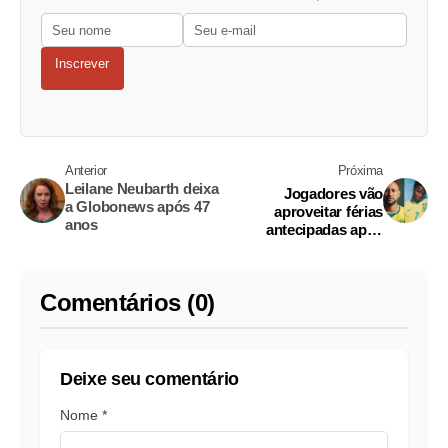
Inscrever
Anterior
Próxima
Leilane Neubarth deixa
Jogadores vão
a Globonews após 47
aproveitar férias
anos
antecipadas após
derrota do Brasil na
Copa
Comentários (0)
Deixe seu comentário
Nome *