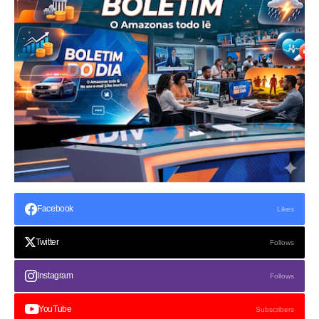
Facebook
Likes
Twitter
Follows
Instagram
Follows
YouTube
Subscribers