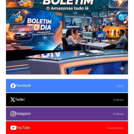
Facebook
Likes
Twitter
Follows
Instagram
Follows
YouTube
Subscribers