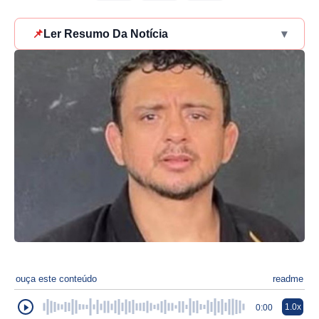
📌
Ler Resumo Da Notícia
▾
ouça este conteúdo
readme
1.0x
0:00