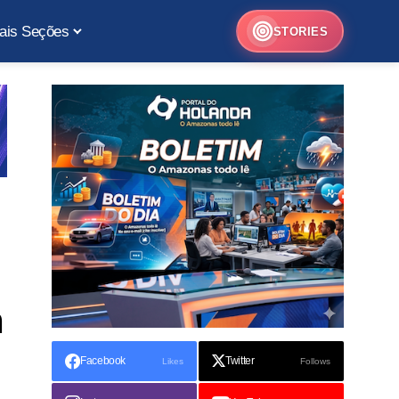
ais Seções
STORIES
m
Facebook
Twitter
Likes
Follows