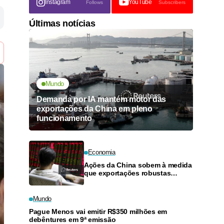
Instagram
YouTube
Follows
Subscribers
Últimas notícias
Mundo
Demanda por IA mantém motor das
exportações da China em pleno
funcionamento
Economia
Ações da China sobem à medida
que exportações robustas
melhoram ânimo do mercado
Mundo
Pague Menos vai emitir R$350 milhões em
debêntures em 9ª emissão