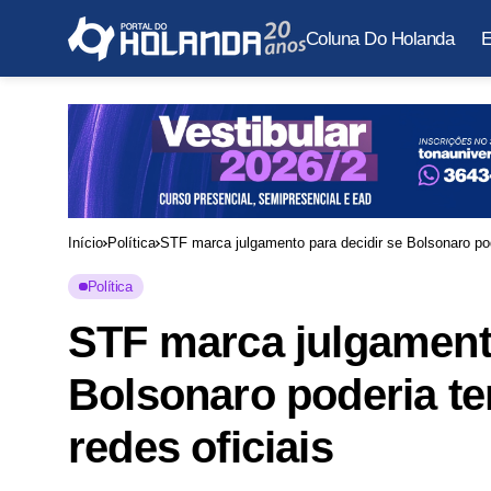
Coluna Do Holanda
E
Início
Política
STF marca julgamento para decidir se Bolsonaro pod
Política
STF marca julgamento
Bolsonaro poderia t
redes oficiais