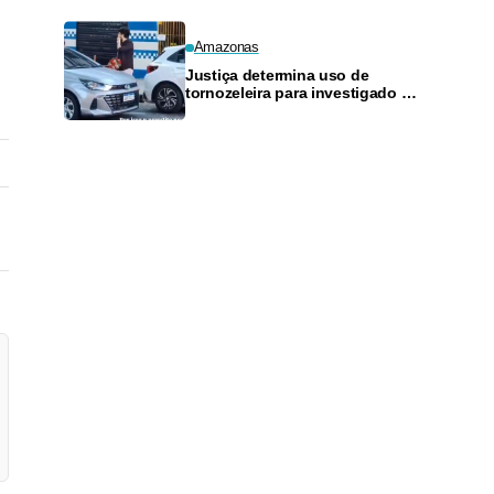
Amazonas
Justiça determina uso de
tornozeleira para investigado por
perseguir estudante em Manaus