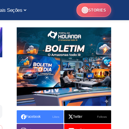
ais Seções
STORIES
Facebook
Twitter
Likes
Follows