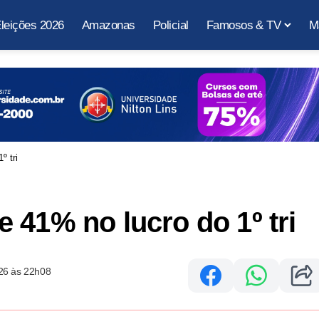
leições 2026
Amazonas
Policial
Famosos & TV
M
º tri
 41% no lucro do 1º tri
26 às 22h08