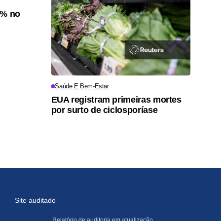
5% no
Saúde E Bem-Estar
EUA registram primeiras mortes
por surto de ciclosporíase
Site auditado
Relatório de auditoria em atualização