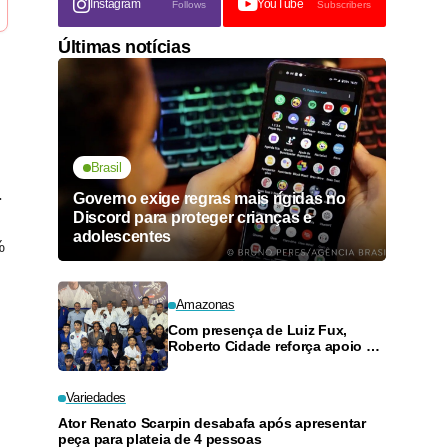
Instagram
YouTube
Follows
Subscribers
Últimas notícias
Brasil
.
Governo exige regras mais rígidas no
Discord para proteger crianças e
adolescentes
%
Amazonas
Com presença de Luiz Fux,
Roberto Cidade reforça apoio a
projeto social de jiu-jitsu no
Ouro Verde
Variedades
Ator Renato Scarpin desabafa após apresentar
peça para plateia de 4 pessoas