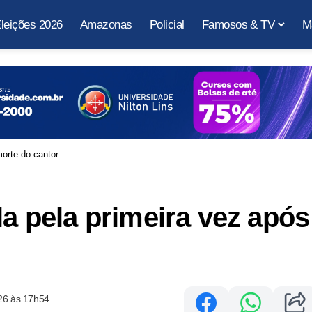
leições 2026
Amazonas
Policial
Famosos & TV
M
morte do cantor
la pela primeira vez após
26 às 17h54