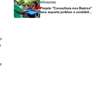
Amazonas
Projeto "Concultura nos Bairros"
leva suporte jurídico e contábil a
artistas da Zona Sul neste
sábado
io
o
e