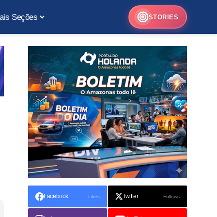
ais Seções
STORIES
Facebook
Twitter
Likes
Follows