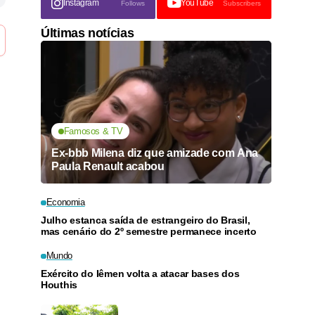
Instagram
YouTube
Follows
Subscribers
Últimas notícias
Famosos & TV
Ex-bbb Milena diz que amizade com Ana
Paula Renault acabou
Economia
Julho estanca saída de estrangeiro do Brasil,
mas cenário do 2º semestre permanece incerto
Mundo
Exército do Iêmen volta a atacar bases dos
Houthis