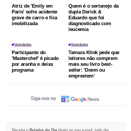
Atriz de 'Emily em
Quem é o sertanejo da
Paris' sofre acidente
dupla Derick &
grave de carro e fica
Eduardo que foi
imobilizada
diagnosticado com
leucemia
Variedades
Variedades
Participante do
Tamara Klink pede que
'Masterchef' é picado
leitores não comprem
por aranha e deixa
mais seu livro best-
programa
seller: 'Doem ou
emprestem'
Siga-nos no
Receba o
Boletim do Dia
direto no seu e-mail, todo dia.