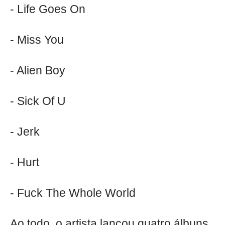
- Life Goes On
- Miss You
- Alien Boy
- Sick Of U
- Jerk
- Hurt
- Fuck The Whole World
Ao todo, o artista lançou quatro álbuns,