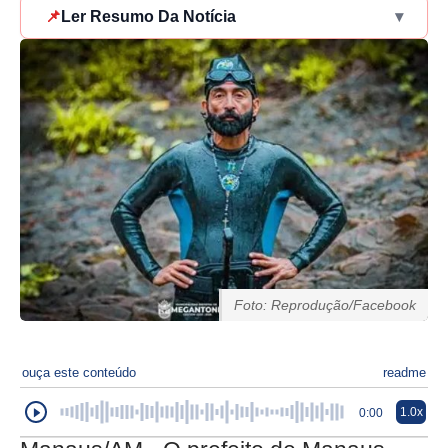
📌
Ler Resumo Da Notícia
▾
Foto: Reprodução/Facebook
ouça este conteúdo
readme
1.0x
0:00