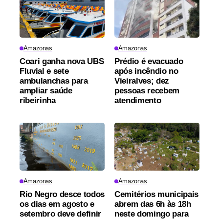
Amazonas
Amazonas
Coari ganha nova UBS
Prédio é evacuado
Fluvial e sete
após incêndio no
ambulanchas para
Vieiralves; dez
ampliar saúde
pessoas recebem
ribeirinha
atendimento
Amazonas
Amazonas
Rio Negro desce todos
Cemitérios municipais
os dias em agosto e
abrem das 6h às 18h
setembro deve definir
neste domingo para