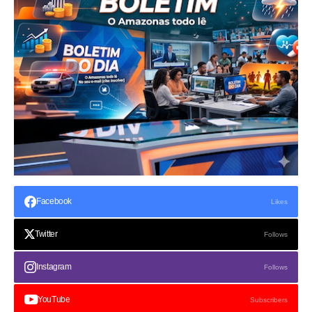
Facebook
Likes
Twitter
Follows
Instagram
Follows
YouTube
Subscribers