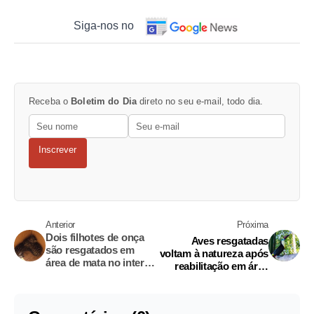
Siga-nos no
Receba o
Boletim do Dia
direto no seu e-mail, todo dia.
Inscrever
Anterior
Próxima
Dois filhotes de onça
Aves resgatadas
são resgatados em
voltam à natureza após
área de mata no interior
reabilitação em área
do Amazonas
autorizada pelo Ibama